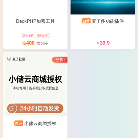
DeckPHP加密工具
麦子多功能插件
自营
限时8折、限时3天
400
39.9
500
￥
已售1
小储云商城授权
自营