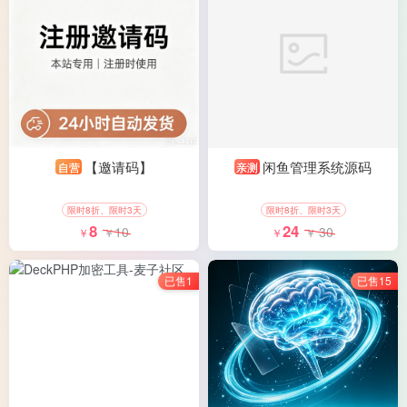
【邀请码】
闲鱼管理系统源码
自营
亲测
限时8折、限时3天
限时8折、限时3天
8
24
10
30
￥
￥
￥
￥
已售1
已售15