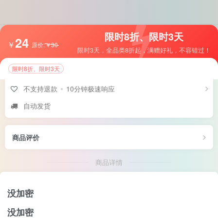
限时8折、限时3天
24
麦子多功能插件
￥
自营
原价:
￥
30
限时3天，全品类8折起，满赠好礼，不容错过！
没加密
限时8折、限时3天
不支持退款
10分钟极速响应
自动发货
商品评价
商品详情
没加密
没加密