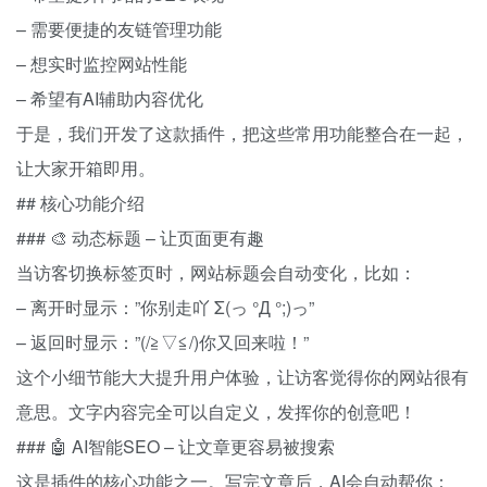
– 需要便捷的友链管理功能
– 想实时监控网站性能
– 希望有AI辅助内容优化
于是，我们开发了这款插件，把这些常用功能整合在一起，
让大家开箱即用。
## 核心功能介绍
### 🎨 动态标题 – 让页面更有趣
当访客切换标签页时，网站标题会自动变化，比如：
– 离开时显示：”你别走吖 Σ(っ °Д °;)っ”
– 返回时显示：”(/≧▽≦/)你又回来啦！”
这个小细节能大大提升用户体验，让访客觉得你的网站很有
意思。文字内容完全可以自定义，发挥你的创意吧！
### 🤖 AI智能SEO – 让文章更容易被搜索
这是插件的核心功能之一。写完文章后，AI会自动帮你：