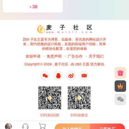
38
￥
麦
子
社
区
w
w
w
.
m
a
i
z
l
l
.
c
o
m
Zibll 子比主题专为博客、自媒体、资讯类的网站设计开
发，简约优雅的设计风格，全面的前端用户功能，简单
的模块化配置，欢迎您的体验
友链申请
免责声明
广告合作
关于我们
Copyright © 2026 ·
麦子社区
· 由
zibll 主题
强力驱动.
扫码加QQ群
扫码加微信
加入购物车
立即购买