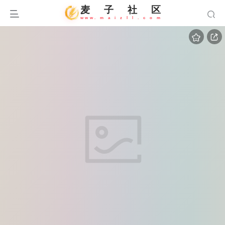
麦
子
社
区
w
w
w
.
m
a
i
z
l
l
.
c
o
m