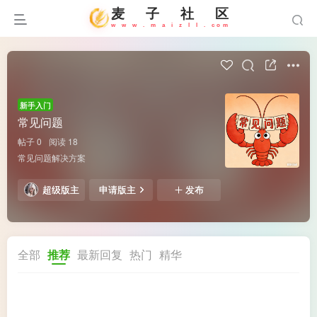
麦
子
社
区
w
w
w
.
m
a
i
z
l
l
.
c
o
m
新手入门
常见问题
帖子 0
阅读 18
常见问题解决方案
超级版主
申请版主
发布
全部
推荐
最新回复
热门
精华