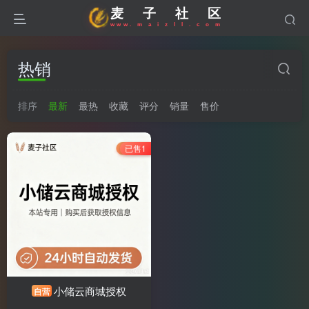
麦
子
社
区
w
w
w
.
m
a
i
z
l
l
.
c
o
m
热销
排序
最新
最热
收藏
评分
销量
售价
已售1
小储云商城授权
自营