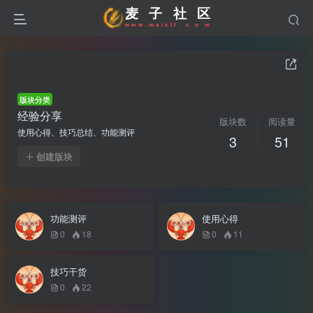
麦
子
社
区
w
w
w
.
m
a
i
z
l
l
.
c
o
m
版块分类
经验分享
版块数
阅读量
使用心得、技巧总结、功能测评
3
51
创建版块
功能测评
使用心得
0
18
0
11
技巧干货
0
22